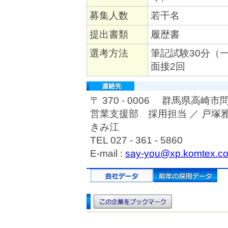
募集人数
若干名
提出書類
履歴書
選考方法
筆記試験30分（
面接2回
〒 370 - 0006 群馬県高崎
営業支援部 採用担当 ／ 戸
きみ江
TEL 027 - 361 - 5860
E-mail :
say-you@xp.komtex.co