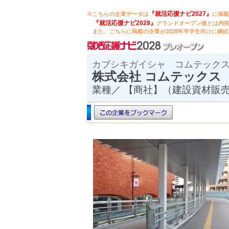
『就活応援ナビ2027』
※こちらの企業データは
に掲載
『就活応援ナビ2028』
グランドオープン後とは内
また、こちらに掲載の企業が2028年卒学生向けに継
カブシキガイシャ コムテック
株式会社 コムテッ
業種／ 【商社】（建設資材販