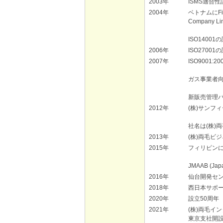
2003年
ISMS適合性
2004年
ベトナムにFive 
Company L
ISO1400
2006年
ISO2700
2007年
ISO9001:
ガス事業者向
新販売管理パ
2012年
(株)サンフ
社名は(株)
2013年
(株)両毛ビ
2015年
フィリピンにRyom
JMAAB (Ja
2016年
仙台開発セ
2018年
西日本サポ
2020年
設立50周年
2021年
(株)両毛イ
東京支社開