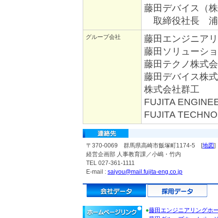
藤田デバイス（株
取締役社長 浦
グループ会社
藤田エンジニアリ
藤田ソリューショ
藤田テクノ株式会
藤田デバイス株式
株式会社群工
FUJITA ENGINEE
FUJITA TECHNO
〒370-0069 群馬県高崎市飯塚町1174-5 [
地図
]
経営企画部 人事教育課／小嶋・竹内
TEL 027-361-1111
E-mail :
saiyou@mail.fujita-eng.co.jp
●
藤田エンジニアリングホ