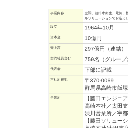
事業内容
空調、給排水衛生、電気、
ルソリューションでお応え
設立
1964年10月
資本金
10億円
売上高
297億円（連結）
契約社員含む
759名（グループ
代表者
下部に記載
本社所在地
〒370-0069
群馬県高崎市飯塚町1
事業所
【藤田エンジニア
高崎本社／太田支
渋川営業所／宇都
【藤田ソリューシ