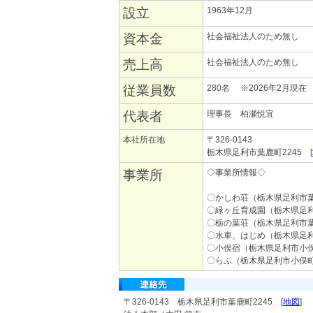
設立
1963年12月
資本金
社会福祉法人のため無し
売上高
社会福祉法人のため無し
従業員数
280名 ※2026年2月現在
代表者
理事長 柏瀬悦宜
本社所在地
〒326-0143
栃木県足利市葉鹿町2245 [
事業所
◇事業所情報◇
〇かしわ荘（栃木県足利市葉
〇緑ヶ丘育成園（栃木県足利
〇栃の葉荘（栃木県足利市葉
〇水車、はじめ（栃木県足利市
〇小俣宿（栃木県足利市小俣
〇らふ（栃木県足利市小俣町
〒326-0143 栃木県足利市葉鹿町2245 [
地図
]