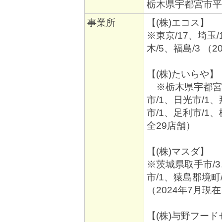
栃木県宇都宮市平出
事業所
【(株)エコス】
※東京/17、埼玉/
木/5、福島/3 （
【(株)たいらや】
※栃木県宇都宮市
市/1、日光市/1
市/1、足利市/1、
全29店舗）
【(株)マスダ】
※茨城県取手市/3
市/1、猿島郡境町
（2024年7月現
【(株)与野フー