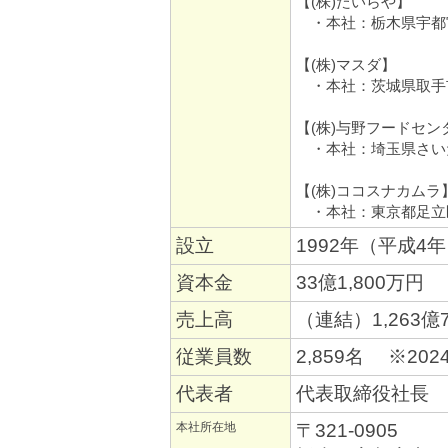
【(株)たいらや】
・本社：栃木県宇都宮
【(株)マスダ】
・本社：茨城県取手市東
【(株)与野フードセン
・本社：埼玉県さいたま
【(株)ココスナカムラ
・本社：東京都足立区梅
設立
1992年（平成4
資本金
33億1,800万円
売上高
（連結）1,263億
従業員数
2,859名 ※20
代表者
代表取締役社長 
本社所在地
〒321-0905