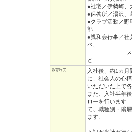
●社宅／伊勢崎、
●保養所／湯沢、
●クラブ活動／野
部
●親和会行事／社
ペ、
スキー・ス
ど
教育制度
入社後、約1カ月
に、社会人の心構
いただいた上で各
また、入社半年後
ローを行います。
て、職種別・階層
ます。