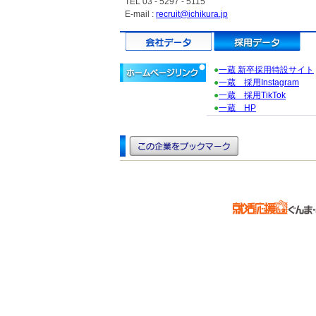
TEL 03 - 5297 - 5115
E-mail :
recruit@ichikura.jp
●
一蔵 新卒採用特設サイト
●
一蔵 採用Instagram
●
一蔵 採用TikTok
●
一蔵 HP