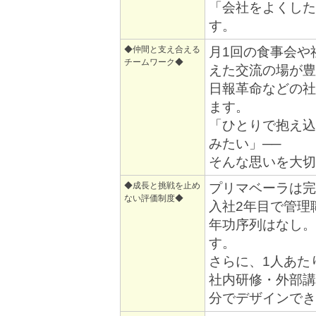
「会社をよくした
す。
◆仲間と支え合える
月1回の食事会や
チームワーク◆
えた交流の場が豊
日報革命などの社
ます。
「ひとりで抱え込
みたい」──
そんな思いを大切
◆成長と挑戦を止め
プリマベーラは完
ない評価制度◆
入社2年目で管理
年功序列はなし。
す。
さらに、1人あた
社内研修・外部講
分でデザインでき