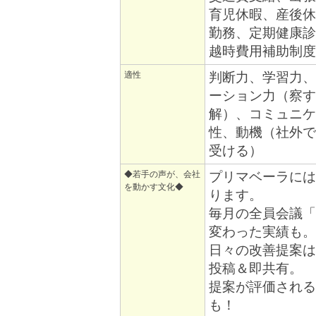
育児休暇、産後休
勤務、定期健康診
越時費用補助制度
適性
判断力、学習力、
ーション力（察す
解）、コミュニケ
性、動機（社外で
受ける）
◆若手の声が、会社
プリマベーラには
を動かす文化◆
ります。
毎月の全員会議「
変わった実績も。
日々の改善提案は
投稿＆即共有。
提案が評価される
も！