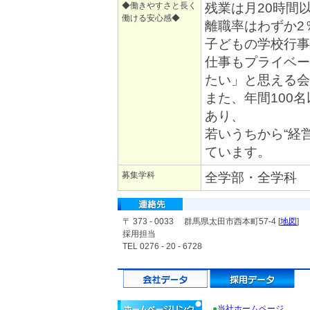
◆働きやすさと長く
残業は月20時間
働ける安心感◆
離職率はわずか2
子どもの学校行事
仕事もプライベー
たい」と思える会
また、年間100
あり、
若いうちから“経
ています。
募集学科
全学部・全学科
〒 373 - 0033 群馬県太田市西本町57-4 [
地図
]
採用担当
TEL 0276 - 20 - 6728
●
当社ホームページ